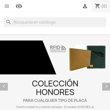
shopping_cart


(0)
search
COLECCIÓN


HONORES
PARA CUALQUIER TIPO DE PLACA
Diseño moderno y colores variados. El modelo HONORES, le