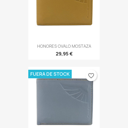
HONORES OVALO MOSTAZA
29,95 €
FUERA DE STOCK
favorite_border