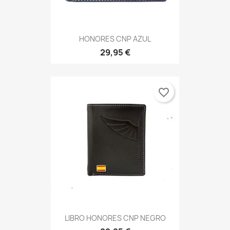
HONORES CNP AZUL
29,95 €
favorite_border
LIBRO HONORES CNP NEGRO