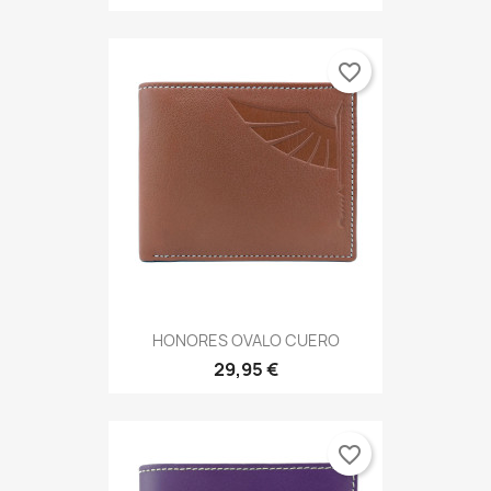
favorite_border
HONORES OVALO CUERO
29,95 €
favorite_border