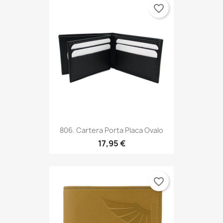
favorite_border
806. Cartera Porta Placa Ovalo
17,95 €
favorite_border