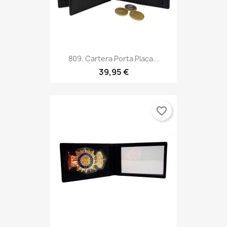
809. Cartera Porta Placa...
39,95 €
favorite_border