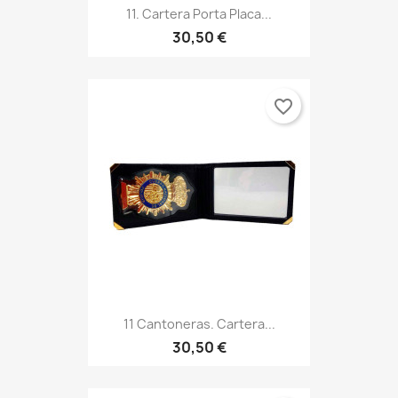
11. Cartera Porta Placa...
30,50 €
favorite_border
11 Cantoneras. Cartera...
30,50 €