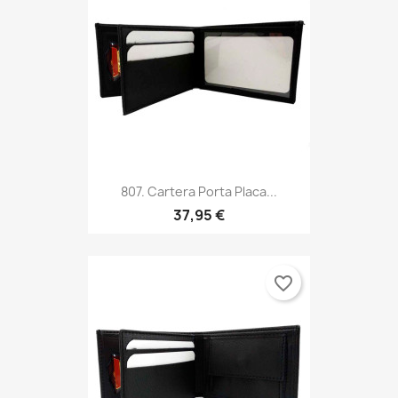
807. Cartera Porta Placa...
37,95 €
favorite_border