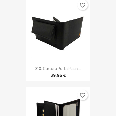
favorite_border
810. Cartera Porta Placa...
39,95 €
favorite_border