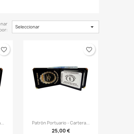
enar

Seleccionar
por:
favorite_border
favorite_border
Vista rápida

...
Patrón Portuario - Cartera...
25,00 €