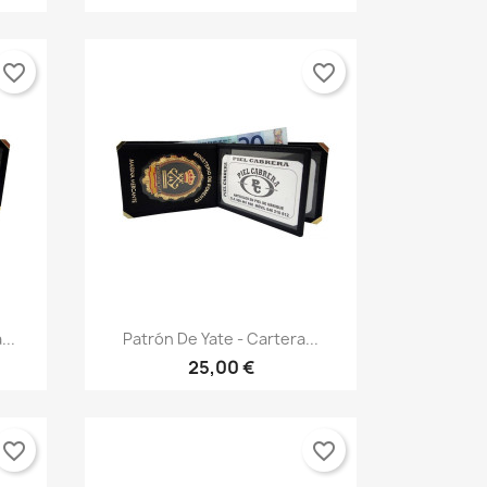
favorite_border
favorite_border
Vista rápida

...
Patrón De Yate - Cartera...
25,00 €
favorite_border
favorite_border