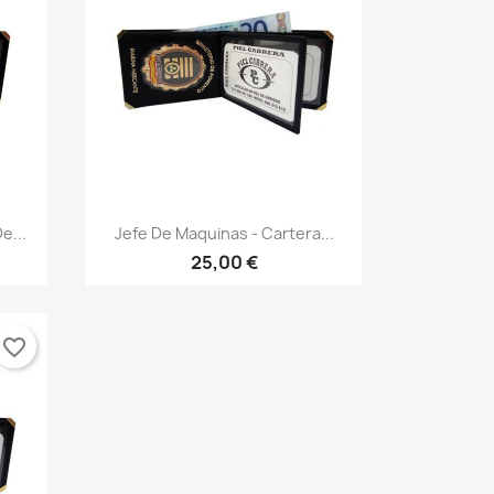
Vista rápida

e...
Jefe De Maquinas - Cartera...
25,00 €
favorite_border