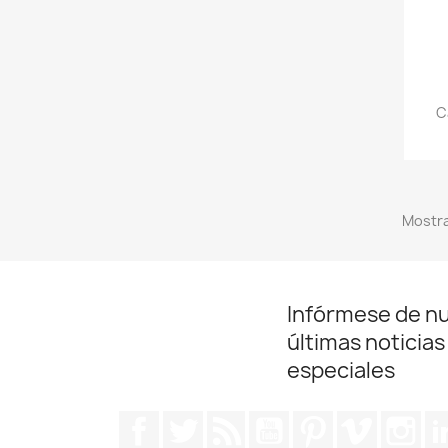
C
Mostra
Infórmese de n
últimas noticias
especiales
Facebook
Twitter
Rss
YouTube
Pinterest
Vimeo
Ins