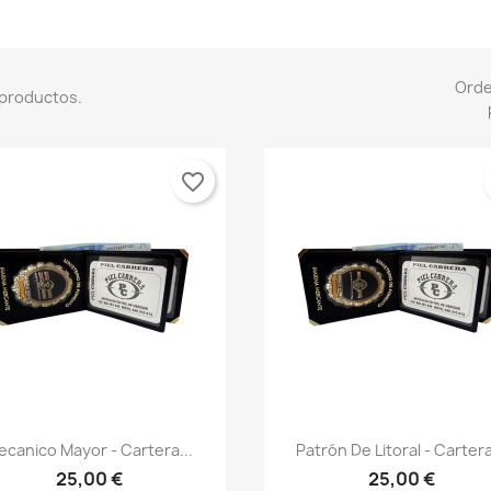
Ord
 productos.
favorite_border
Vista rápida
Vista rápida


ecanico Mayor - Cartera...
Patrón De Litoral - Cartera
25,00 €
25,00 €