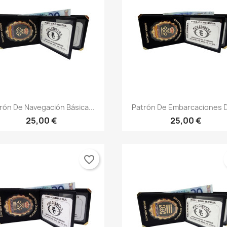
Vista rápida
Vista rápida


rón De Navegación Básica...
Patrón De Embarcaciones D
25,00 €
25,00 €
favorite_border