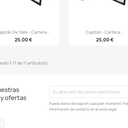
Vista rápida
Vista rápida


apitán De Yate - Cartera...
Capitán - Cartera...
25,00 €
25,00 €
ndo 1-11 de 11 artículo(s)
uestras
 y ofertas
Puede darse de baja en cualquier momento. Para
información de contacto en el aviso legal.
tagram
LinkedIn