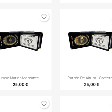
favorite_border
Vista rápida
Vista rápida


lumno Marina Mercante -...
Patrón De Altura - Cartera
25,00 €
25,00 €
favorite_border