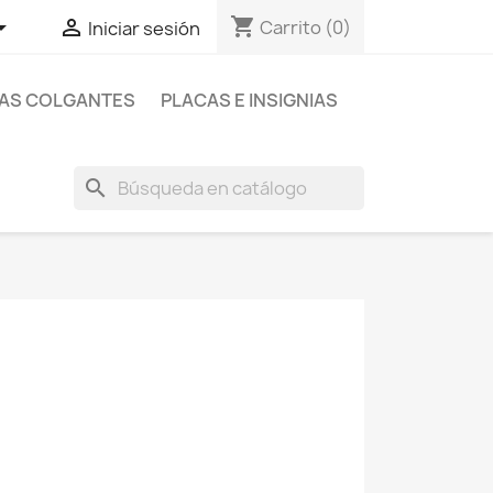
shopping_cart


Carrito
(0)
Iniciar sesión
AS COLGANTES
PLACAS E INSIGNIAS
search