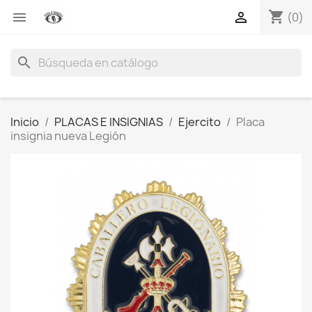
shopping_cart


(0)
search
Inicio
PLACAS E INSIGNIAS
Ejercito
Placa
insignia nueva Legión