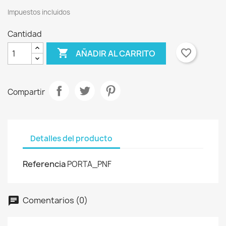
Impuestos incluidos
Cantidad

favorite_border
AÑADIR AL CARRITO
Compartir
Detalles del producto
Referencia
PORTA_PNF
Comentarios (0)