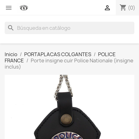
shopping_cart


(0)
search
Inicio
PORTAPLACAS COLGANTES
POLICE
FRANCE
Porte insigne cuir Police Nationale (insigne
inclus)