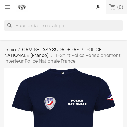
shopping_cart


(0)
search
Inicio
CAMISETAS Y SUDADERAS
POLICE
NATIONALE (France)
T-Shirt Police Renseignement
Interieur Police Nationale France