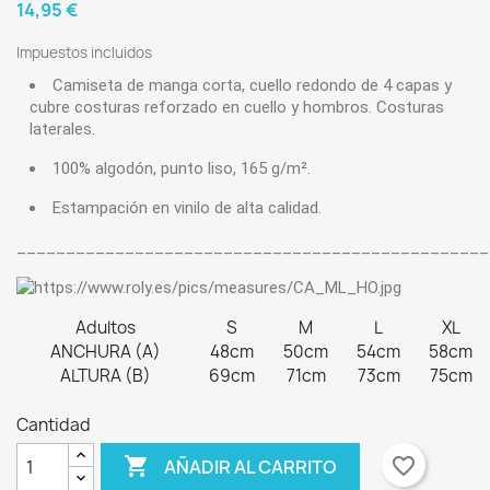
14,95 €
Impuestos incluidos
Camiseta de manga corta, cuello redondo de 4 capas y
cubre costuras reforzado en cuello y hombros. Costuras
laterales.
100% algodón, punto liso, 165 g/m².
Estampación en vinilo de alta calidad.
________________________________________________
Adultos
S
M
L
XL
ANCHURA (A)
48cm
50cm
54cm
58cm
ALTURA (B)
69cm
71cm
73cm
75cm
Cantidad

favorite_border
AÑADIR AL CARRITO