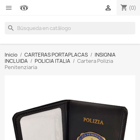
shopping_cart


(0)
search
Inicio
CARTERAS PORTAPLACAS
INSIGNIA
INCLUIDA
POLICIA ITALIA
Cartera Polizia
Penitenziaria