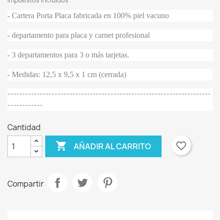
Impuestos incluidos
- Cartera Porta Placa fabricada en 100% piel vacuno
- departamento para placa y carnet profesional
- 3 departamentos para 3 o más tarjetas.
- Medidas: 12,5 x 9,5 x 1 cm (cerrada)
---------------------------------------------------------------------
------------
Cantidad

favorite_border
AÑADIR AL CARRITO
Compartir