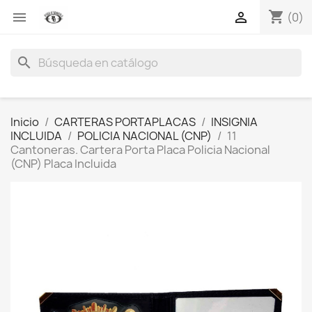
shopping_cart


(0)
search
Inicio
CARTERAS PORTAPLACAS
INSIGNIA
INCLUIDA
POLICIA NACIONAL (CNP)
11
Cantoneras. Cartera Porta Placa Policia Nacional
(CNP) Placa Incluida