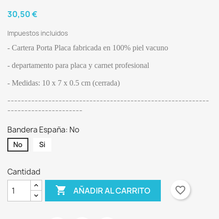
30,50 €
Impuestos incluidos
- Cartera Porta Placa fabricada en 100% piel vacuno
- departamento para placa y carnet profesional
- Medidas: 10 x 7 x 0.5 cm (cerrada)
-----------------------------------------------------------
----------------------
Bandera España: No
No
Si
Cantidad

favorite_border
AÑADIR AL CARRITO