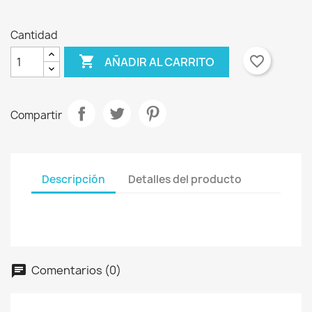
Marino
Cantidad

favorite_border
AÑADIR AL CARRITO
Compartir
Descripción
Detalles del producto
Comentarios (0)