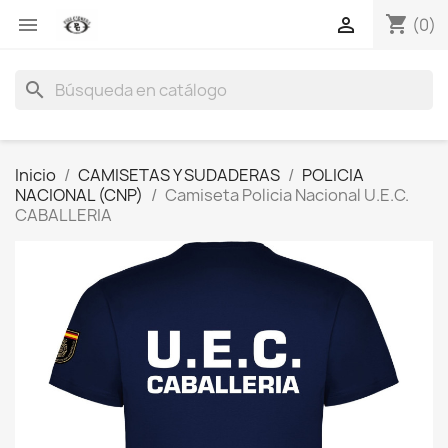
shopping_cart


(0)
search
Inicio
CAMISETAS Y SUDADERAS
POLICIA
NACIONAL (CNP)
Camiseta Policia Nacional U.E.C.
CABALLERIA