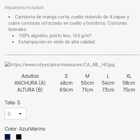
Impuestos incluidos
Camiseta de manga corta, cuello redondo de 4 capas y
cubre costuras reforzado en cuello y hombros. Costuras
laterales.
100% algodón, punto liso, 165 g/m².
Estampación en vinilo de alta calidad.
________________________________________________
Adultos
S
M
L
XL
ANCHURA (A)
48cm
50cm
54cm
58cm
ALTURA (B)
69cm
71cm
73cm
75cm
Talla: S
Color: Azul Marino
Negro
Azul