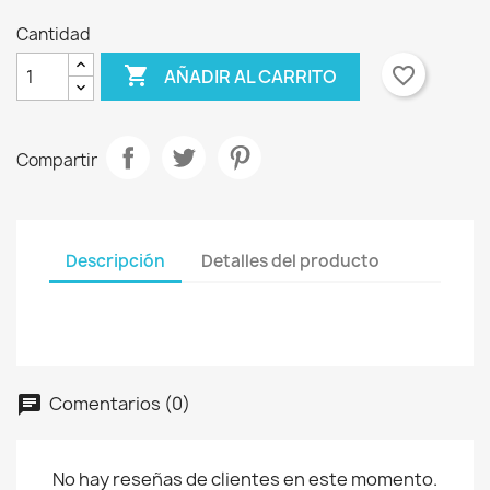
Cantidad

favorite_border
AÑADIR AL CARRITO
Compartir
Descripción
Detalles del producto
Comentarios (0)
No hay reseñas de clientes en este momento.