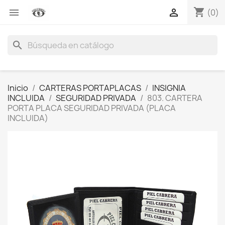
shopping_cart


(0)
search
Inicio
CARTERAS PORTAPLACAS
INSIGNIA
INCLUIDA
SEGURIDAD PRIVADA
803. CARTERA
PORTA PLACA SEGURIDAD PRIVADA (PLACA
INCLUIDA)